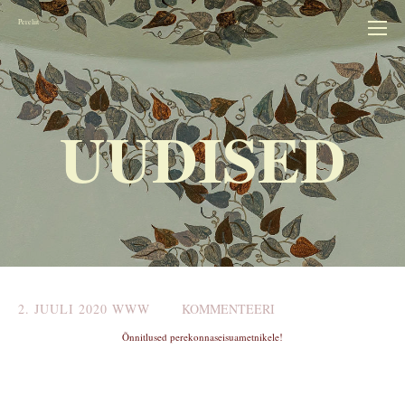
Pereliit
UUDISED
2. JUULI 2020
WWW
KOMMENTEERI
Õnnitlused perekonnaseisuametnikele!