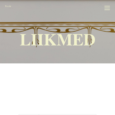
Pereliit
LIIKMED