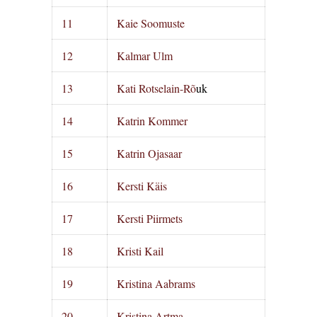
11
Kaie Soomuste
12
Kalmar Ulm
13
Kati Rotselain-Rõ
uk
14
Katrin Kommer
15
Katrin Ojasaar
16
Kersti Käis
17
Kersti Piirmets
18
Kristi Kail
19
Kristina Aabrams
20
Kristina Artma