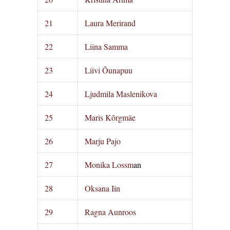
21
Laura Merirand
22
Liina Samma
23
Liivi Õunapuu
24
Ljudmila Maslenikova
25
Maris Kõrgmäe
26
Marju Pajo
27
Monika Lossm
an
28
Oksana Iin
29
Ragna Aunroos