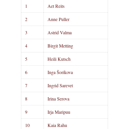
1
Aet Reits
2
Anne Puller
3
Astrid Valma
4
Birgit Metting
5
Heili Kutsch
6
Inga Šorikova
7
Ingrid Sarevet
8
Irina Serova
9
Irja Maripuu
10
Kaia Rahu